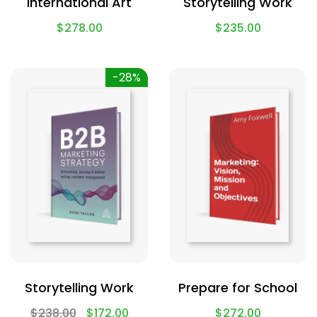
International Art
Storytelling Work
$
278.00
$
235.00
-28%
Storytelling Work
Prepare for School
$
238.00
$
172.00
$
272.00