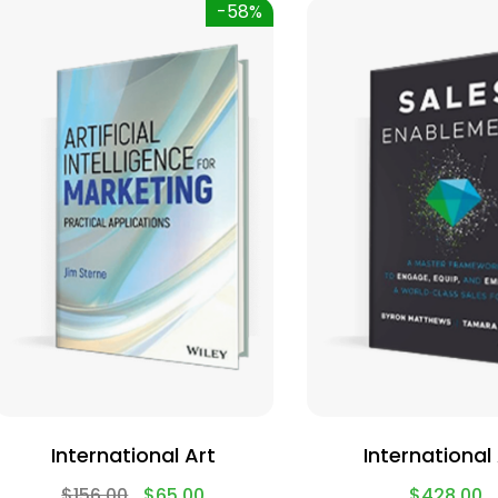
-58%
International Art
International
$
156.00
$
65.00
$
428.00