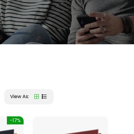
View As:
-17%