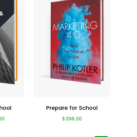
chool
Prepare for School
00
$
398.00