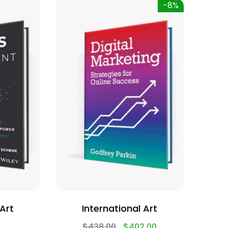
-8%
 Art
International Art
$
438.00
$
402.00