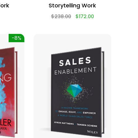
Work
Storytelling Work
$
238.00
$
172.00
-8%