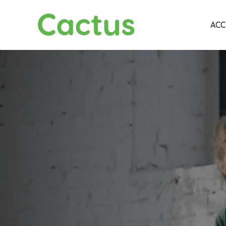
Cactus
ACC