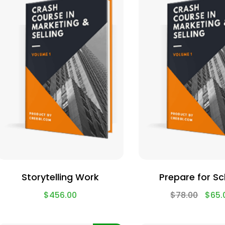
Storytelling Work
Prepare for S
$
456.00
$
78.00
$
65.