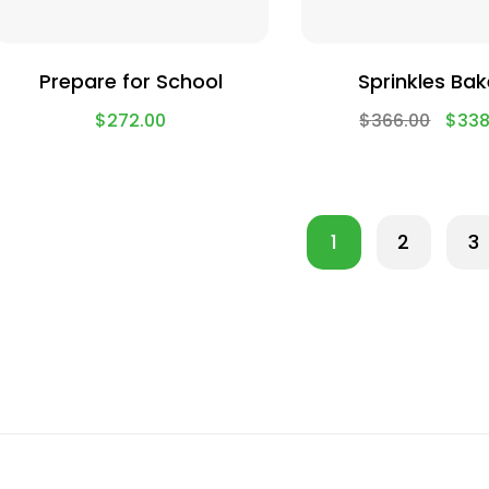
Prepare for School
Sprinkles Bak
$
272.00
$
366.00
$
338
1
2
3