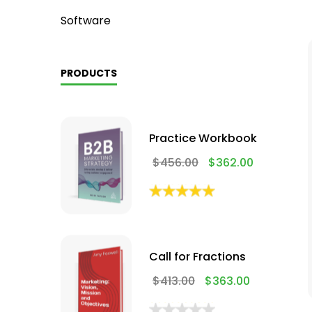
Software
PRODUCTS
Practice Workbook
$
456.00
$
362.00
Call for Fractions
$
413.00
$
363.00