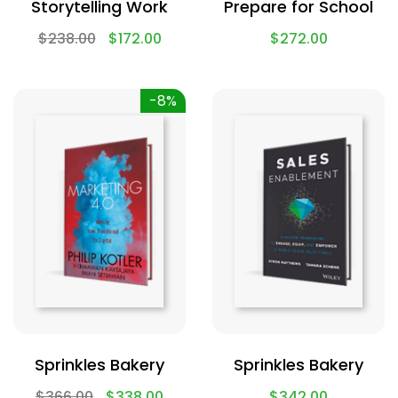
Storytelling Work
Prepare for School
$
238.00
$
172.00
$
272.00
-8%
Sprinkles Bakery
Sprinkles Bakery
$
366.00
$
338.00
$
342.00