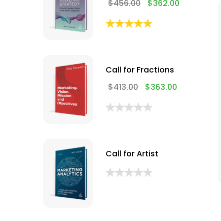
$
456.00
$
362.00
Call for Fractions
$
413.00
$
363.00
Call for Artist