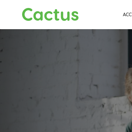
Cactus
ACC