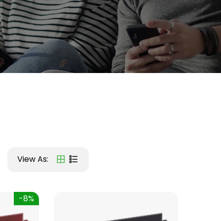
View As:
-8%