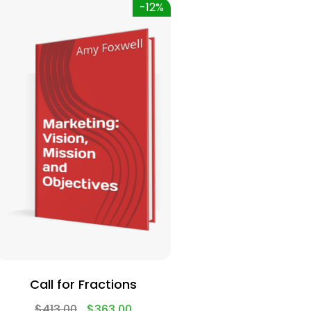
-12%
Call for Fractions
$
413.00
$
363.00