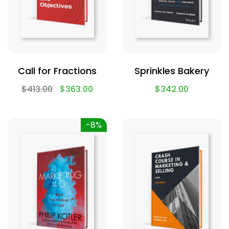
Call for Fractions
Sprinkles Bakery
$
413.00
$
363.00
$
342.00
-8%