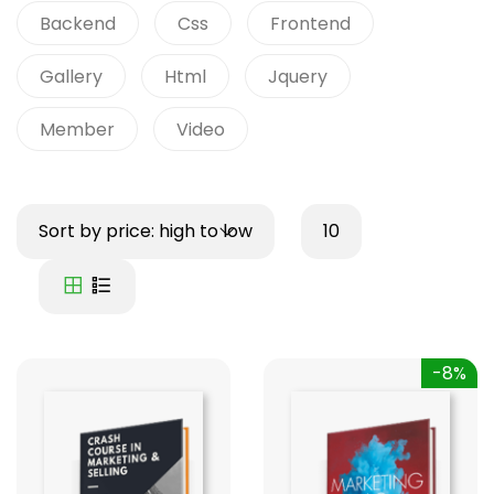
Backend
Css
Frontend
Gallery
Html
Jquery
Member
Video
Sort by price: high to low
10
-8%