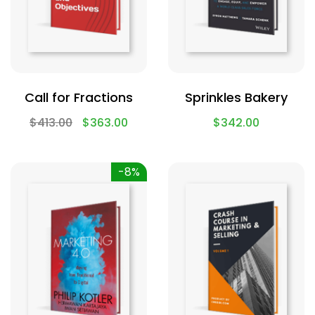
Call for Fractions
Sprinkles Bakery
$
413.00
$
363.00
$
342.00
-8%