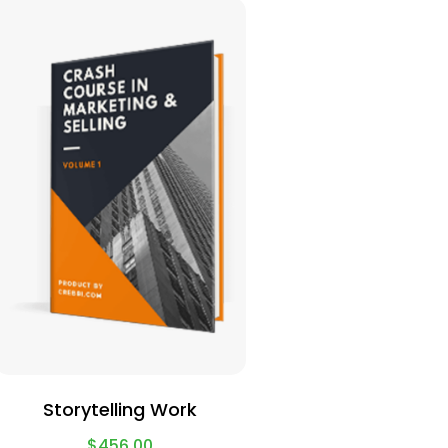
Storytelling Work
$
456.00