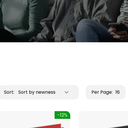
Sort:
Sort by newness
Per Page:
16
-12%