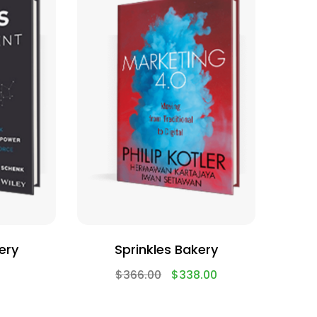
ery
Sprinkles Bakery
$
366.00
$
338.00