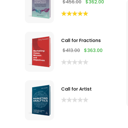
$
456.00
$
362.00
Call for Fractions
$
413.00
$
363.00
Call for Artist