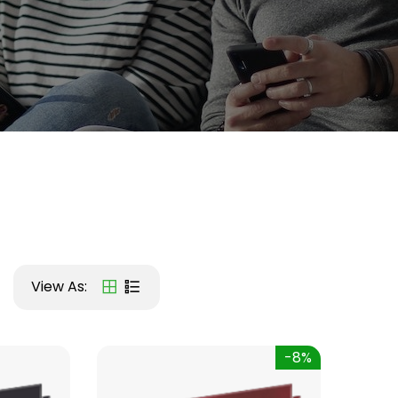
View As:
-8%