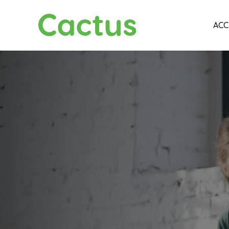
Cactus
ACC