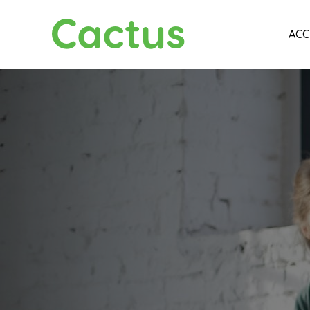
Cactus
ACC