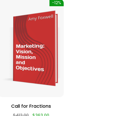
-12%
Call for Fractions
$
413.00
$
363.00