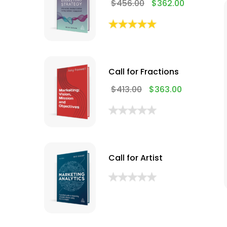
$
456.00
$
362.00
Call for Fractions
$
413.00
$
363.00
Call for Artist