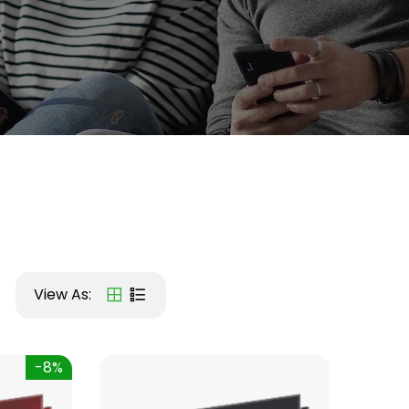
View As:
-8%