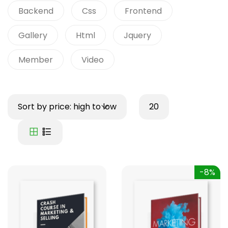
Backend
Css
Frontend
Gallery
Html
Jquery
Member
Video
Sort by price: high to low
20
-8%