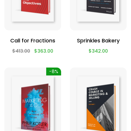
Call for Fractions
Sprinkles Bakery
$
413.00
$
363.00
$
342.00
-8%