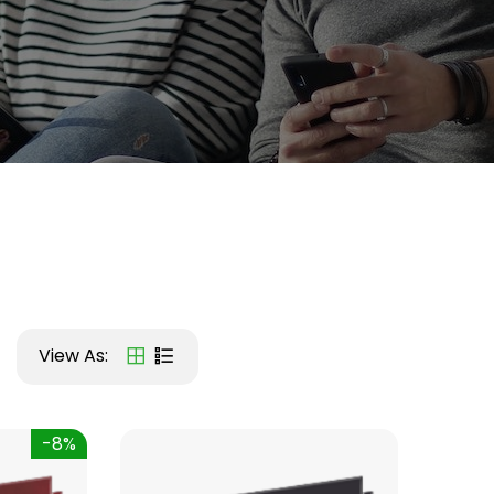
View As:
-8%