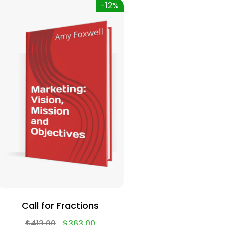
-12%
Call for Fractions
$
413.00
$
363.00