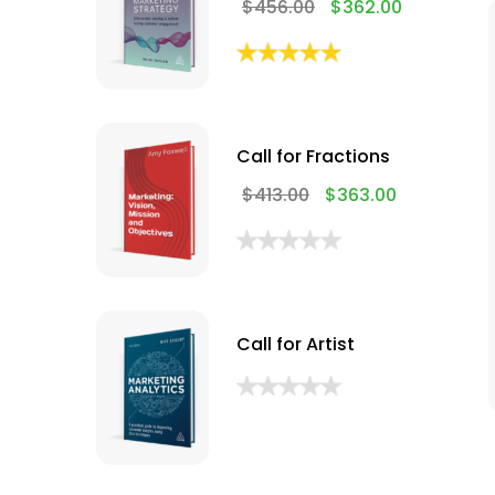
$
456.00
$
362.00
Call for Fractions
$
413.00
$
363.00
Call for Artist