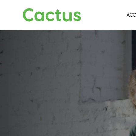
Cactus
ACC