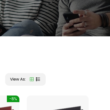
View As:
-8%