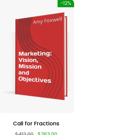
-12%
Call for Fractions
$
413.00
$
363.00