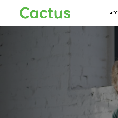
Cactus
ACC