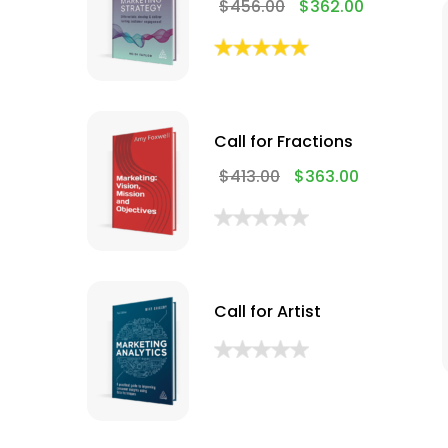
$
456.00
$
362.00
Call for Fractions
$
413.00
$
363.00
Call for Artist