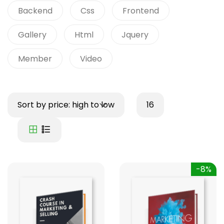
Backend
Css
Frontend
Gallery
Html
Jquery
Member
Video
Sort by price: high to low
16
-8%