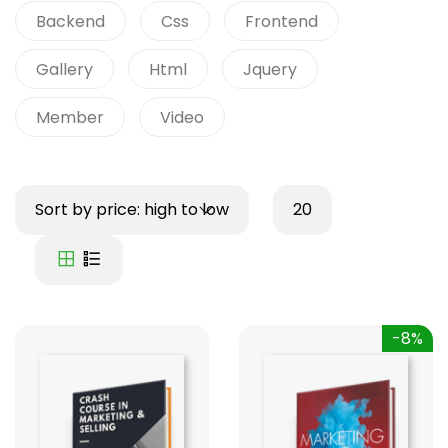
Backend
Css
Frontend
Gallery
Html
Jquery
Member
Video
Sort by price: high to low
20
-8%