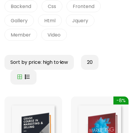
Backend
Css
Frontend
Gallery
Html
Jquery
Member
Video
Sort by price: high to low
20
-8%