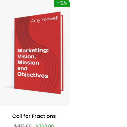
-12%
Call for Fractions
$
413.00
$
363.00