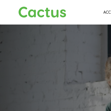
Cactus
ACC