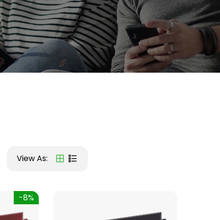
View As:
-8%