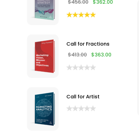
$
456.00
$
362.00
Call for Fractions
$
413.00
$
363.00
Call for Artist