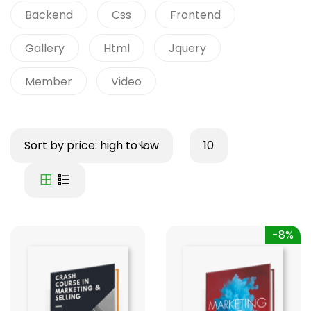
Backend
Css
Frontend
Gallery
Html
Jquery
Member
Video
Sort by price: high to low
10
-8%