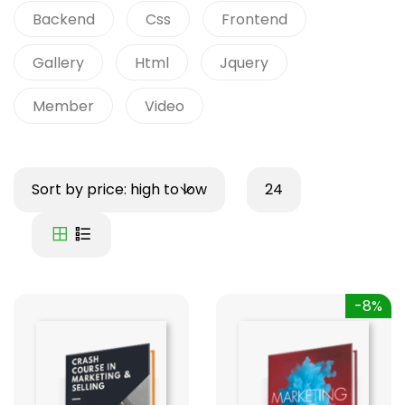
Backend
Css
Frontend
Gallery
Html
Jquery
Member
Video
Sort by price: high to low
24
-8%