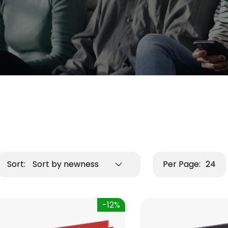
Sort:
Sort by newness
Per Page:
24
-12%