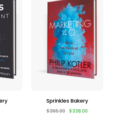
ery
Sprinkles Bakery
$
366.00
$
338.00