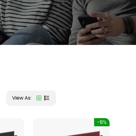
View As:
-8%