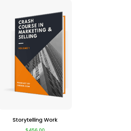
Storytelling Work
$
456.00