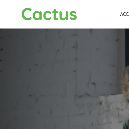
Cactus
ACC