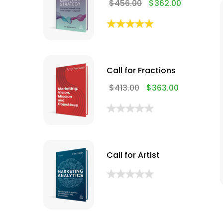
$
456.00
$
362.00
Call for Fractions
$
413.00
$
363.00
Call for Artist