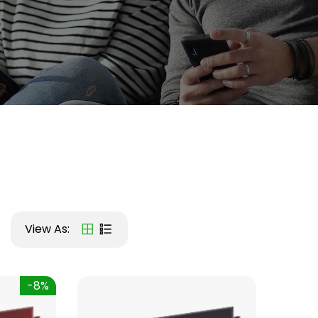
View As:
-8%