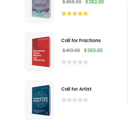
$
456.00
$
362.00
Call for Fractions
$
413.00
$
363.00
Call for Artist