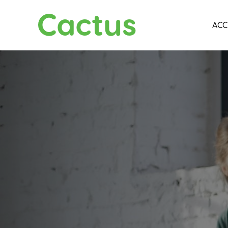
Cactus
ACC