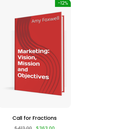
-12%
Call for Fractions
$
413.00
$
363.00