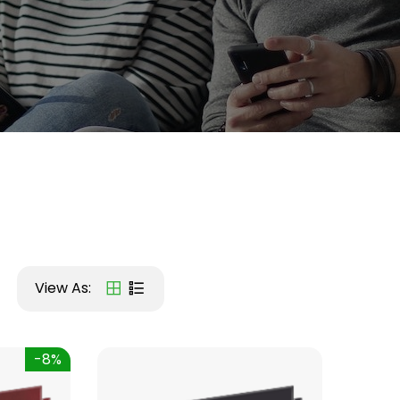
View As:
-8%