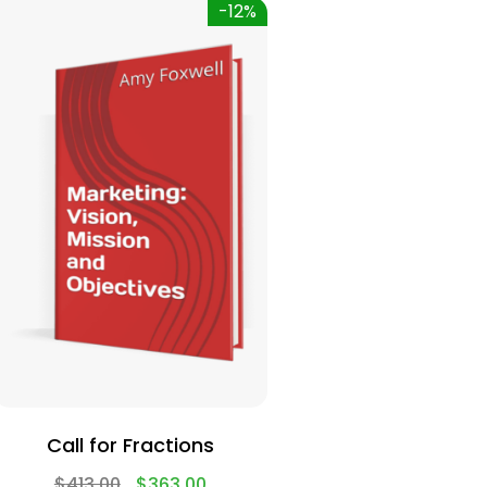
-12%
Call for Fractions
$
413.00
$
363.00