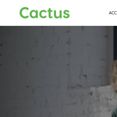
Cactus
ACC