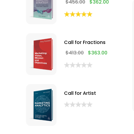
$
456.00
$
362.00
Call for Fractions
$
413.00
$
363.00
Call for Artist