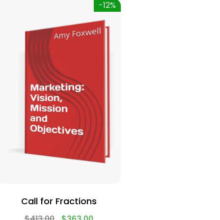
-12%
Call for Fractions
$
413.00
$
363.00