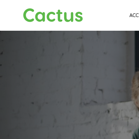
Cactus
ACC