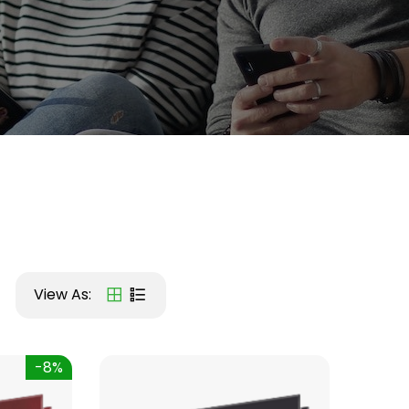
View As:
-8%