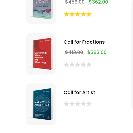
$
456.00
$
362.00
Call for Fractions
$
413.00
$
363.00
Call for Artist