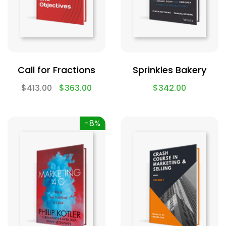
Call for Fractions
Sprinkles Bakery
$
413.00
$
363.00
$
342.00
-8%