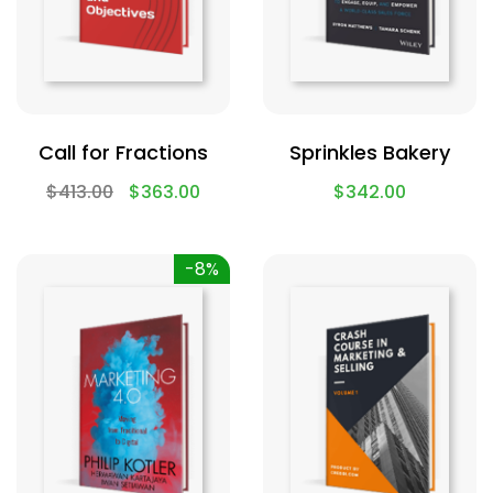
Call for Fractions
Sprinkles Bakery
$
413.00
$
363.00
$
342.00
-8%