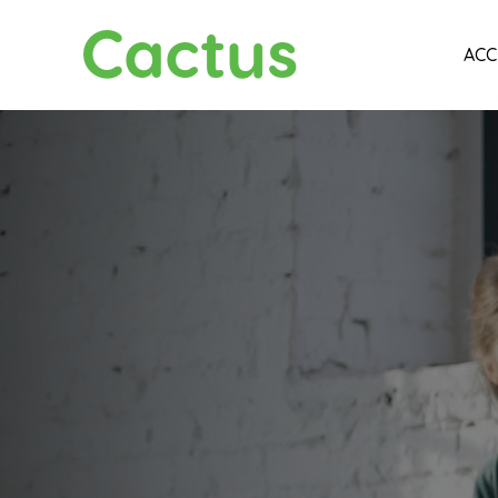
Cactus
ACC