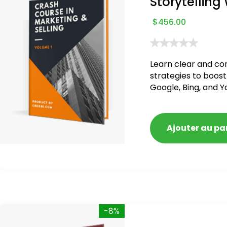
Storytelling
$
456.00
Learn clear and co
strategies to boost
Google, Bing, and Y
blacklisted and pen
Ajouter au pa
-8%