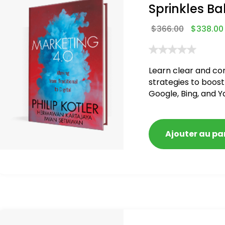
Sprinkles Ba
$
366.00
$
338.00
Learn clear and co
strategies to boost
Google, Bing, and Y
blacklisted and pen
Ajouter au pa