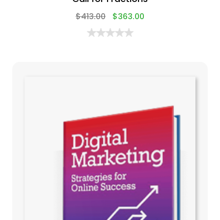
$
413.00
$
363.00