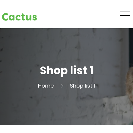
Cactus
Shop list 1
Home
Shop list 1