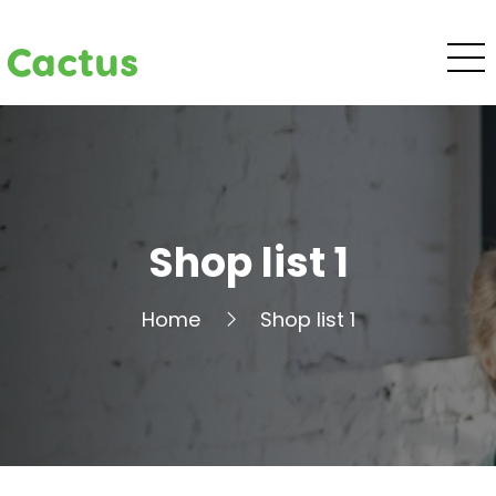
Cactus
Shop list 1
Home
Shop list 1