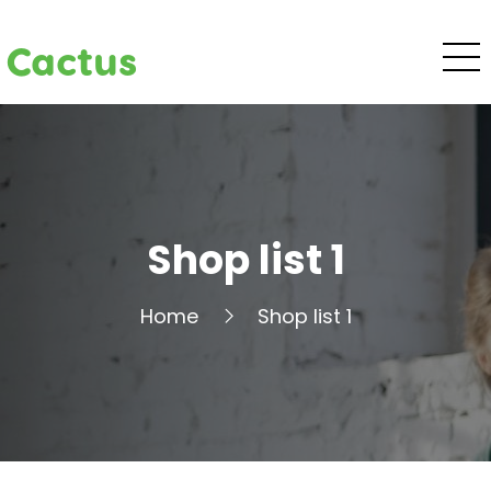
Cactus
Shop list 1
Home
Shop list 1