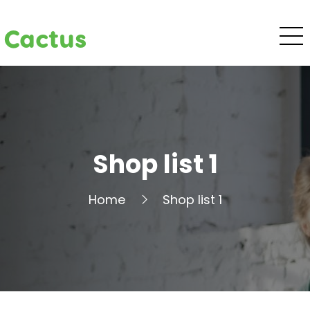
Cactus
Shop list 1
Home
Shop list 1