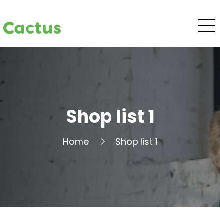
Cactus
Shop list 1
Home
Shop list 1