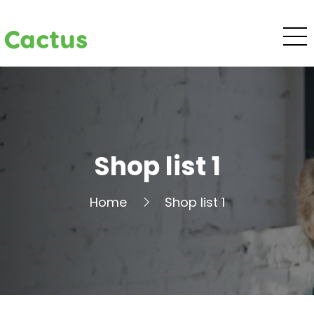
Cactus
Shop list 1
Home
Shop list 1