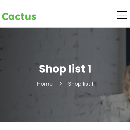
Cactus
Shop list 1
Home
Shop list 1