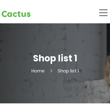
Cactus
Shop list 1
Home
Shop list 1