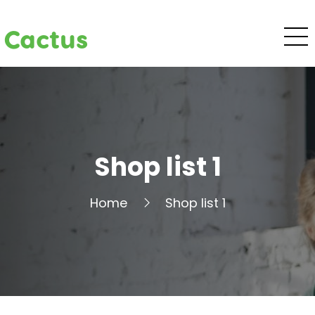
Cactus
Shop list 1
Home
Shop list 1