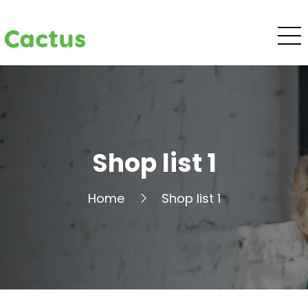
Cactus
Shop list 1
Home
Shop list 1