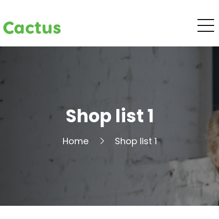
Cactus
Shop list 1
Home
Shop list 1