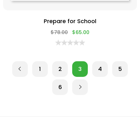
Prepare for School
$
78.00
$
65.00
1
2
3
4
5
6