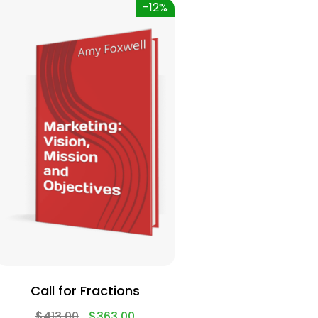
-12%
Call for Fractions
$
413.00
$
363.00