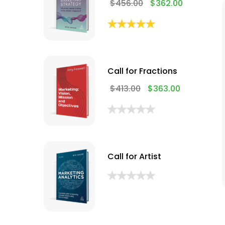
$
456.00
$
362.00
Call for Fractions
$
413.00
$
363.00
Call for Artist