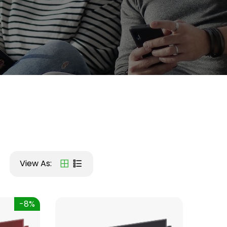
View As:
-8%