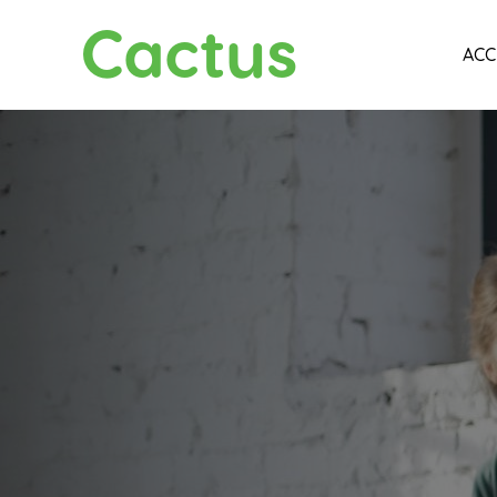
Cactus
ACC