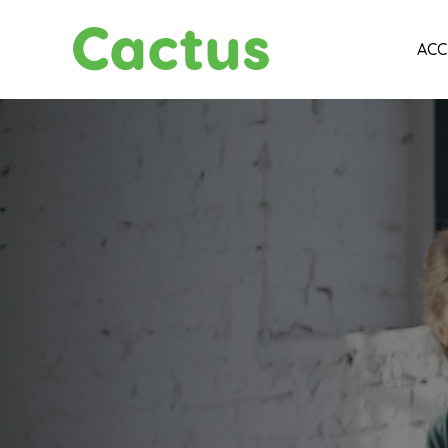
Cactus
ACC