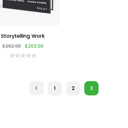
Storytelling Work
$
262.00
$
203.00
1
2
3